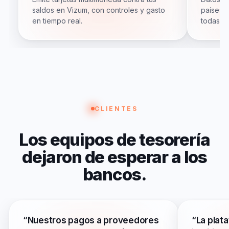
saldos en Vizum, con controles y gasto
países,
en tiempo real.
todas pa
CLIENTES
Los
equipos
de
tesorería
dejaron
de
esperar
a
los
bancos.
“Nuestros pagos a proveedores
“La plat