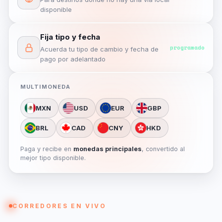
disponible
Fija tipo y fecha
programado
Acuerda tu tipo de cambio y fecha de
pago por adelantado
MULTIMONEDA
MXN
USD
EUR
GBP
BRL
CAD
CNY
HKD
Paga y recibe en
monedas principales
, convertido al
mejor tipo disponible.
CORREDORES EN VIVO