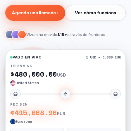
oscuro
Agenda una llamada
Ver cómo funciona
enda una llamada
Vizum ha movido
$1B+
a través de fronteras
1 GBP = 1.270 USD
PAGO EN VIVO
TÚ ENVÍAS
£380,000.00
GBP
United Kingdom
RECIBEN
$482,600.00
USD
United States