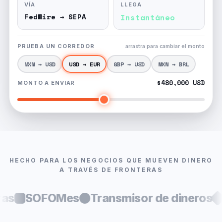
VÍA
LLEGA
FPS → ACH
Mismo día
PRUEBA UN CORREDOR
arrastra para cambiar el monto
MXN → USD
USD → EUR
GBP → USD
MXN → BRL
£380,000 GBP
MONTO A ENVIAR
HECHO PARA LOS NEGOCIOS QUE MUEVEN DINERO
A TRAVÉS DE FRONTERAS
sor de dineros
PyMEs
Brókers de divi