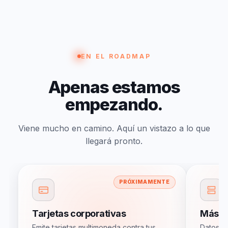
EN EL ROADMAP
Apenas
estamos
empezando.
Viene mucho en camino. Aquí un vistazo a lo que
llegará pronto.
PRÓXIMAMENTE
Tarjetas corporativas
Más cu
Emite tarjetas multimoneda contra tus
Datos d