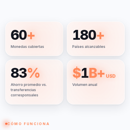
60
+
180
+
Monedas cubiertas
Países alcanzables
83
%
$
1
B+
USD
Ahorro promedio vs.
Volumen anual
transferencias
corresponsales
CÓMO FUNCIONA