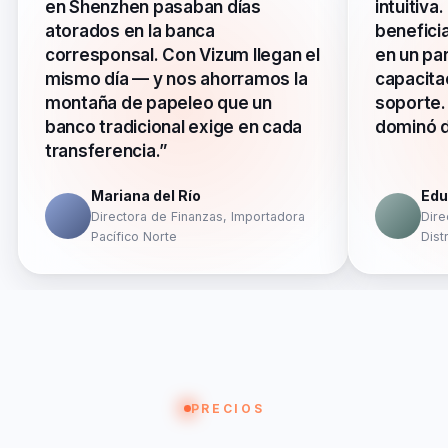
en Shenzhen pasaban días
intuitiva
atorados en la banca
benefici
corresponsal. Con Vizum llegan el
en un pa
mismo día — y nos ahorramos la
capacitac
montaña de papeleo que un
soporte.
banco tradicional exige en cada
dominó d
transferencia.”
Mariana del Río
Edu
Directora de Finanzas, Importadora
Dire
Pacífico Norte
Dist
PRECIOS