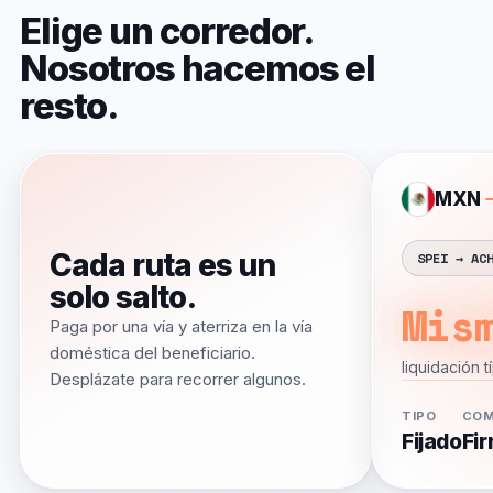
Elige
un
corredor.
Nosotros
hacemos
el
resto.
MXN
Cada ruta es un
SPEI → AC
solo salto.
Mis
Paga por una vía y aterriza en la vía
doméstica del beneficiario.
liquidación t
Desplázate para recorrer algunos.
TIPO
COM
Fijado
Fi